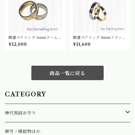
開運ペアリング 6mmドームリ
開運ペアリング 4mmフラット
ング[甲丸](祓穢・開運指輪守)
リング[平打](祓穢・開運指輪
¥12,000
¥11,600
｜神代文字刻印修祓祝詞守
守)｜神代文字刻印修祓祝詞守
商品一覧に戻る
CATEGORY
神代祝詞お守り
指輪/リング
御守・縁起物ほか