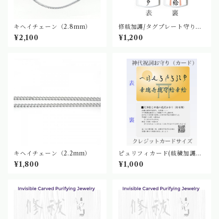
キヘイチェーン（2.8mm）
修祓加護/タグプレート守り
［中］｜神代祝詞お守り
¥2,100
¥1,200
キヘイチェーン（2.2mm）
ピュリフィカード(祓穢加護・
開運護符)
¥1,800
¥1,000