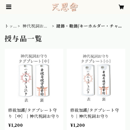
トッ
神代祝詞お守
鍵飾・鞄飾/キーホルダー・チャー
プ
り
ム
授与品一覧
修祓加護/タグプレート守
修祓加護/タグプレート守
り［中］｜神代祝詞お守り
り｜神代祝詞お守り
¥1,200
¥1,200