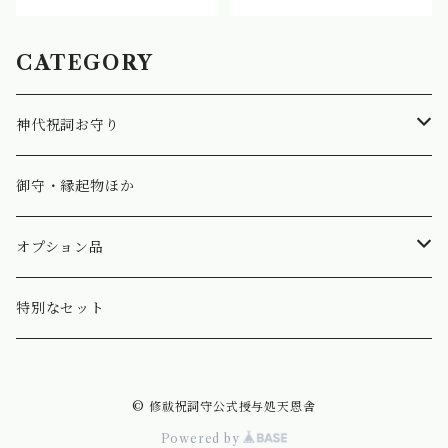
CATEGORY
神代祝詞お守り
指輪/リング
御守・縁起物ほか
腕輪/ブレスレット
オプション品
首飾/ペンダント
ペンダントチェーン
特別なセット
耳飾/ピアス・イヤリング
コネクタ類
© 修祓祝詞守公式授与処天恩舎
鍵飾・鞄飾/キーホルダー・チャーム
Powered by